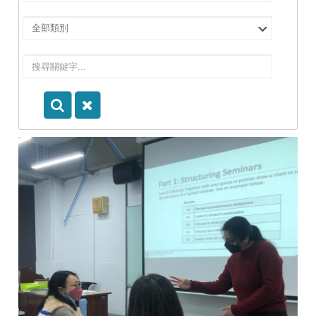
擇
院
選
所/
擇
系
類
所
別