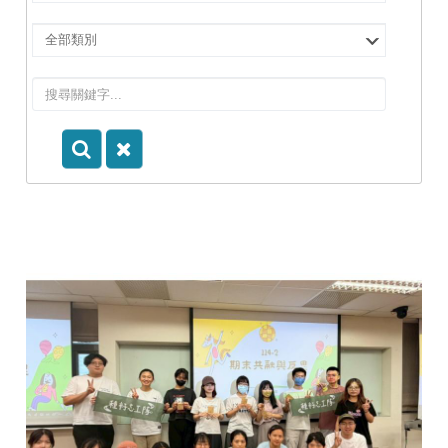
擇
院
選
所/
擇
系
類
所
別