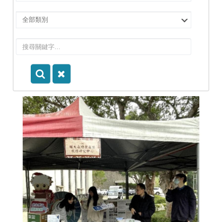
擇
院
選
所/
擇
系
類
所
別