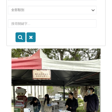
擇
院
選
所/
擇
系
類
所
別