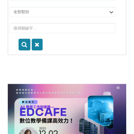
擇
院
選
所/
擇
系
類
所
別