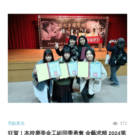
亮點星光
372
狂賀！本校應美金工組同學勇奪 金藝求精 2024第