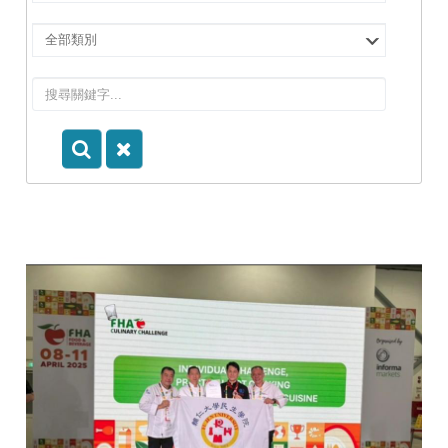
擇
院
選
所/
擇
系
類
所
別