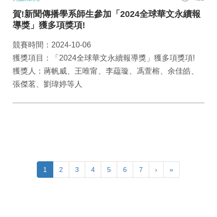
賀!新聞傳播學系師生參加「2024全球華文永續報
導獎」獲多項獎項!
競賽時間：2024-10-06
獲獎項目：「2024全球華文永續報導獎」獲多項獎項!
獲獎人：蔣帆威、王唯甯、李藴璇、馮萱榕、余佳皓、
張傑茗、劉瑋婷等人
1
2
3
4
5
6
7
›
»