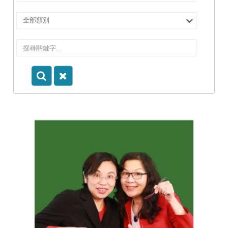
擇
院
選
所/
擇
系
類
所
別