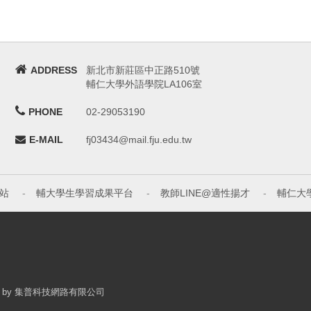
ADDRESS
新北市新莊區中正路510號
輔仁大學外語學院LA106室
PHONE
02-29053190
E-MAIL
fj03434@mail.fju.edu.tw
站
-
輔大學生學習成果平台
-
教師LINE@適性揚才
-
輔仁大
d. Design by 集普科技網路有限公司