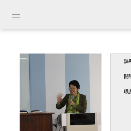
課
開
職