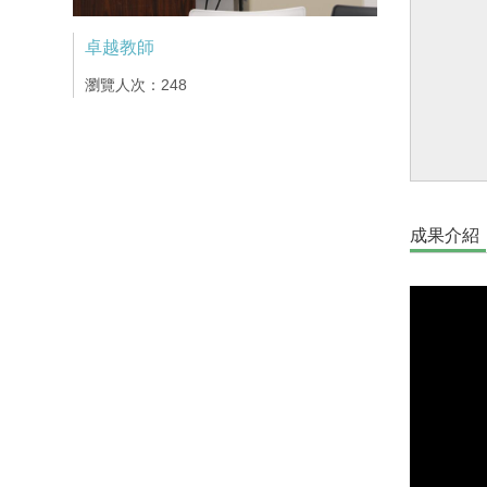
卓越教師
瀏覽人次：248
成果介紹