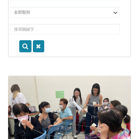
擇
院
選
所/
擇
系
類
所
別