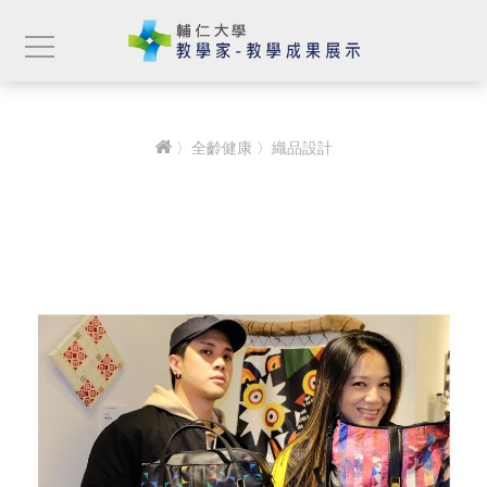
〉
全齡健康
〉織品設計