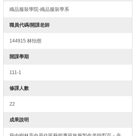
織品服裝學院-織品服裝學系
職員代碼/開課老師
144915 林怡慈
開課學期
111-1
修課人數
22
成果說明
藉由樹林高中原住民藝能專班族服製作老師犁百・辛