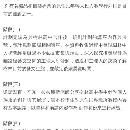
多 有著織品和服裝專業的原住民年輕人投入教學行列也是目
前的難題之一。
階段(二)
計劃定調為與樹林高中合作後，規劃計劃的講座內容與展
覽，預計規劃四場相關講座。在資料收集過程中發現樹林中
興街曾經舉辦過不少藝文市集與活動，深入探究後發現皆為
貓路徑藝文空間的主理人所發起，透過和主理人的訪談了解
樹林目前的藝文生態，並敲定後續展覽時間 。
階段(三)
邀請犁百・辛系・拉拉庫斯老師分享樹林高中學生針對個人
族服的創作與其展演，讓本校學生對原住民專班所教授內容
有基本認識，以資料和演講內容作為 創作養份來進行練習。
階段(四)