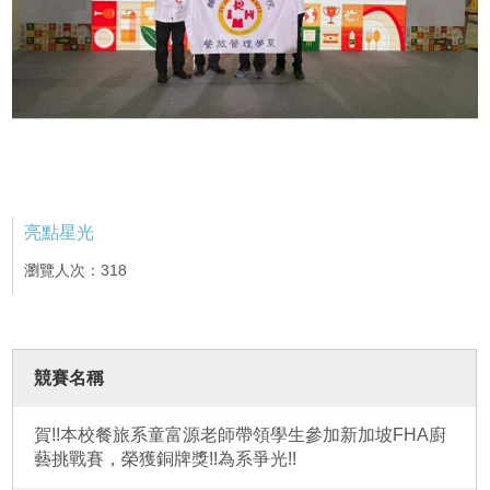
亮點星光
瀏覽人次：318
競賽名稱
賀!!本校餐旅系童富源老師帶領學生參加新加坡FHA廚
藝挑戰賽，榮獲銅牌獎!!為系爭光!!