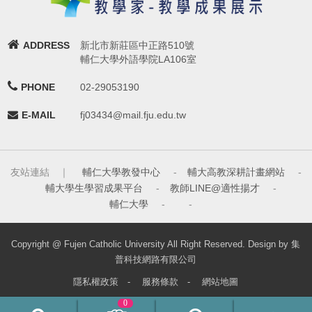
ADDRESS
新北市新莊區中正路510號
輔仁大學外語學院LA106室
PHONE
02-29053190
E-MAIL
fj03434@mail.fju.edu.tw
友站連結 ｜
輔仁大學教發中心
-
輔大高教深耕計畫網站
-
輔大學生學習成果平台
-
教師LINE@適性揚才
-
輔仁大學
-
-
Copyright @ Fujen Catholic University All Right Reserved. Design by 集
普科技網路有限公司
隱私權政策
-
服務條款
-
網站地圖
0