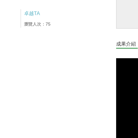
卓越TA
瀏覽人次：75
成果介紹