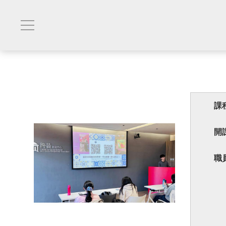
課
開
職