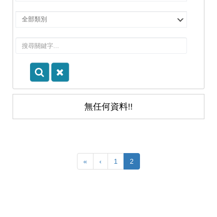
擇
院
選
所/
擇
系
類
所
別
無任何資料!!
«
‹
1
2