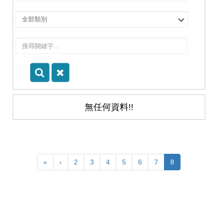
擇
院
選
所/
擇
系
類
所
別
無任何資料!!
«
‹
2
3
4
5
6
7
8