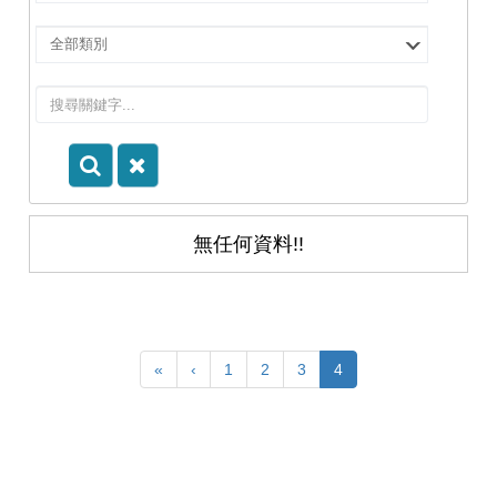
擇
院
選
所/
擇
系
類
所
別
無任何資料!!
«
‹
1
2
3
4