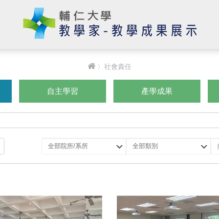
〉社會責任
自主學習
產學成果
選
選
擇
擇
院
類
所/
別
系
所