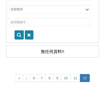
擇
院
選
所/
擇
系
類
所
別
無任何資料!!
«
‹
6
7
8
9
10
11
12