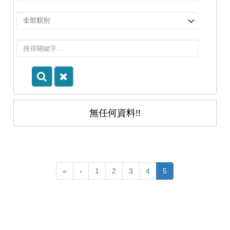
擇
院
選
所/
擇
系
類
所
別
無任何資料!!
«
‹
1
2
3
4
5