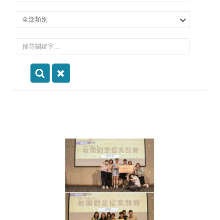
擇
院
選
所/
擇
系
類
所
別