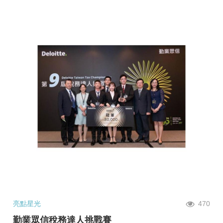
亮點星光
470
勤業眾信稅務達人挑戰賽