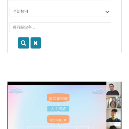
擇
院
選
所/
擇
系
類
所
別