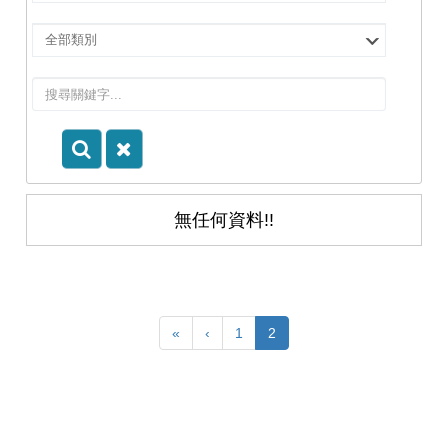
擇
院
選
所/
擇
系
類
所
別
無任何資料!!
«
‹
1
2