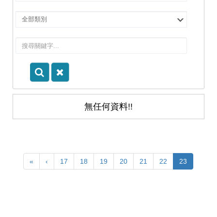
擇
院
選
所/
擇
系
類
所
別
無任何資料!!
«
‹
17
18
19
20
21
22
23