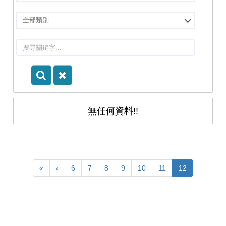
擇
院
選
所/
擇
系
類
所
別
無任何資料!!
«
‹
6
7
8
9
10
11
12