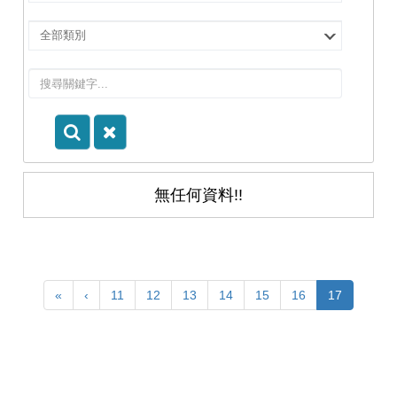
擇
院
選
所/
擇
系
類
所
別
無任何資料!!
«
‹
11
12
13
14
15
16
17