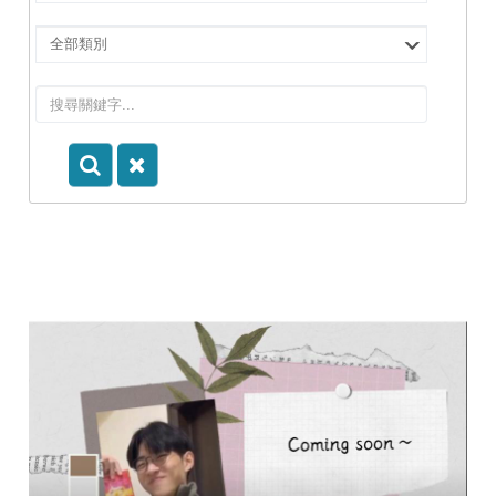
擇
院
選
所/
擇
系
類
所
別