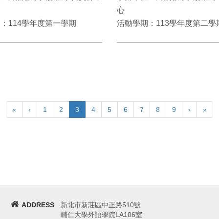
心
：114學年度第一學期
活動學期：113學年度第二學
«
‹
1
2
3
4
5
6
7
8
9
›
»
ADDRESS
新北市新莊區中正路510號
輔仁大學外語學院LA106室