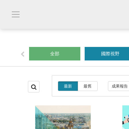
創業
全部
國際視野
最新
最舊
成果報告