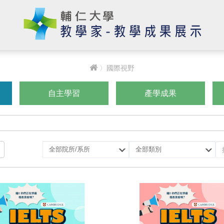
〉國際視野
自主學習
產學成果
選
選
擇
擇
院
類
所/
別
系
所