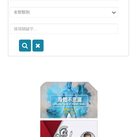
擇
院
選
所/
擇
系
類
所
別