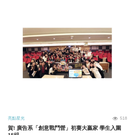
亮點星光
518
賀! 廣告系「創意戰鬥營」初賽大贏家 學生入圍