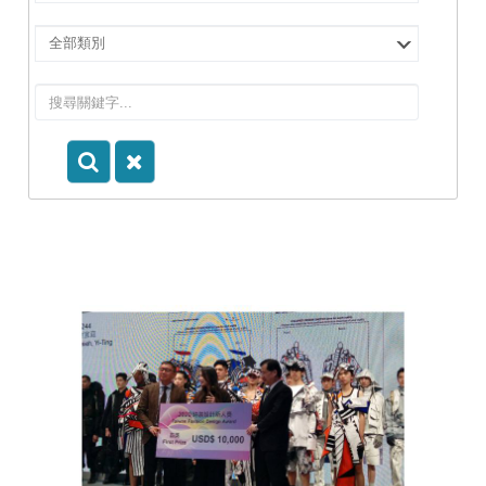
擇
院
選
所/
擇
系
類
所
別