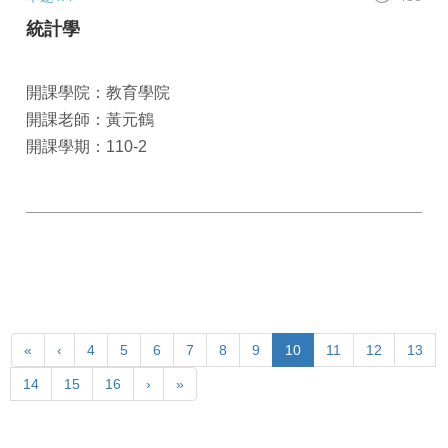
統計學
開課學院：教育學院
開課老師：黃元鶴
開課學期：110-2
«
‹
4
5
6
7
8
9
10
11
12
13
14
15
16
›
»