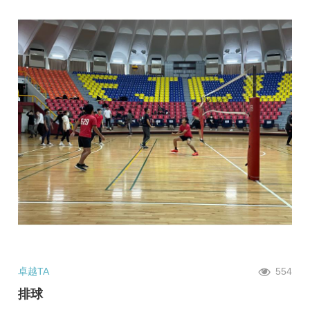
卓越TA
554
排球