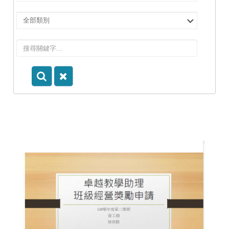
擇
院
選
所/
擇
系
類
所
別