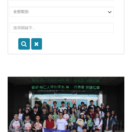
擇
院
選
所/
擇
系
類
所
別