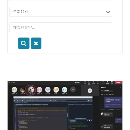
擇
院
選
所/
擇
系
類
所
別