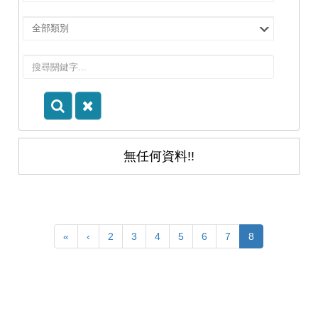
擇
院
選
所/
擇
系
類
所
別
無任何資料!!
«
‹
2
3
4
5
6
7
8