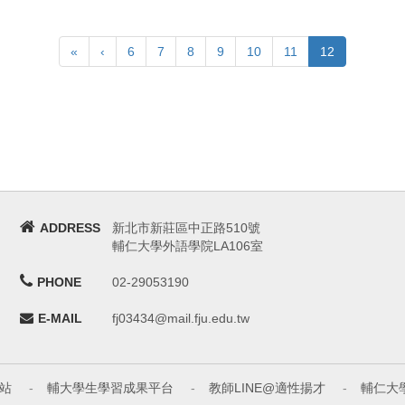
«
‹
6
7
8
9
10
11
12
ADDRESS
新北市新莊區中正路510號
輔仁大學外語學院LA106室
PHONE
02-29053190
E-MAIL
fj03434@mail.fju.edu.tw
站
-
輔大學生學習成果平台
-
教師LINE@適性揚才
-
輔仁大