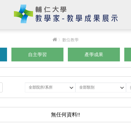
〉數位教學
自主學習
產學成果
選
選
擇
擇
院
類
所/
別
系
無任何資料!!
所