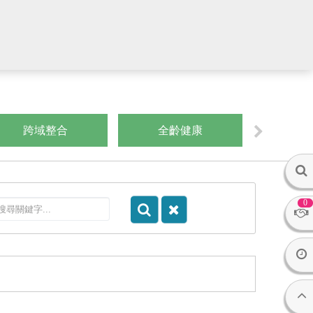
跨域整合
全齡健康
運算思維/
0