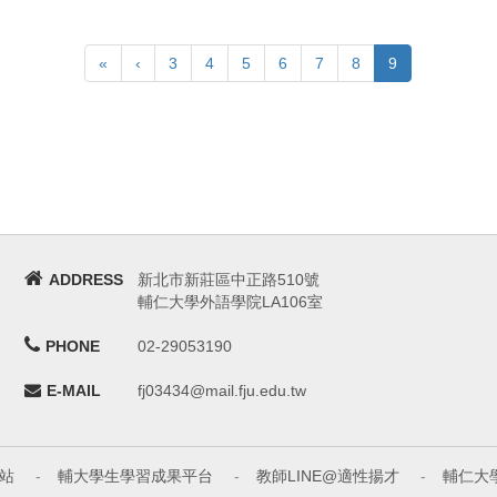
«
‹
3
4
5
6
7
8
9
ADDRESS
新北市新莊區中正路510號
輔仁大學外語學院LA106室
PHONE
02-29053190
E-MAIL
fj03434@mail.fju.edu.tw
站
-
輔大學生學習成果平台
-
教師LINE@適性揚才
-
輔仁大