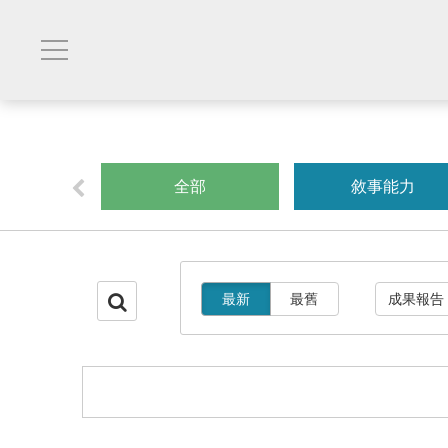
創業
全部
敘事能力
最新
最舊
成果報告