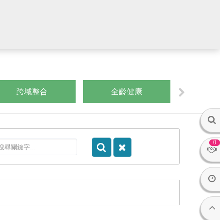
跨域整合
全齡健康
數
0