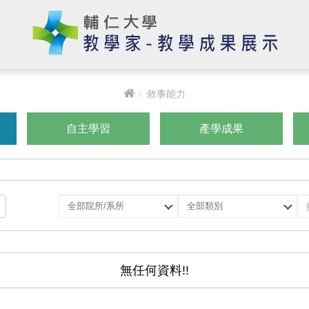
〉敘事能力
自主學習
產學成果
選
選
擇
擇
院
類
所/
別
系
無任何資料!!
所