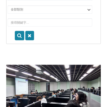
擇
院
選
所/
擇
系
類
所
別