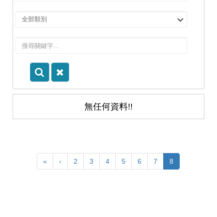
擇
院
選
所/
擇
系
類
所
別
無任何資料!!
«
‹
2
3
4
5
6
7
8