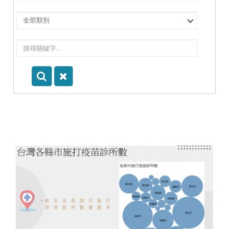
擇
院
選
所/
擇
系
類
所
別