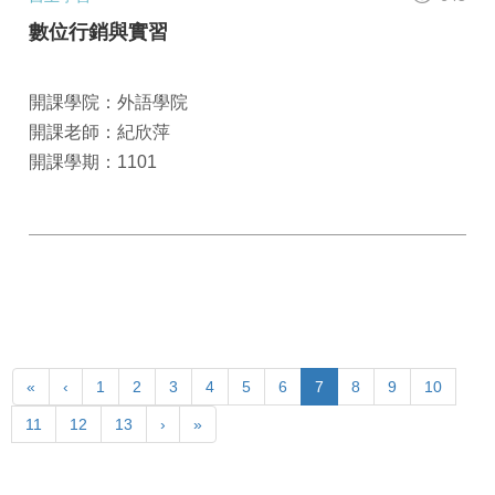
數位行銷與實習
開課學院：外語學院
開課老師：紀欣萍
開課學期：1101
«
‹
1
2
3
4
5
6
7
8
9
10
11
12
13
›
»