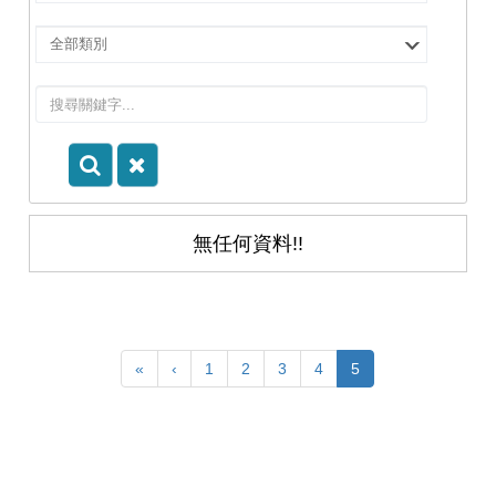
擇
院
選
所/
擇
系
類
所
別
無任何資料!!
«
‹
1
2
3
4
5