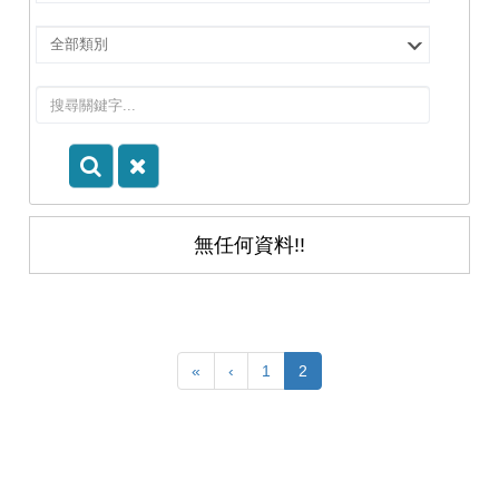
擇
院
選
所/
擇
系
類
所
別
無任何資料!!
«
‹
1
2