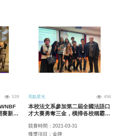
539
亮點星光
496
WNBF
本校法文系參加第二屆全國法語口
開賽新秀
才大賽勇奪三金，橫掃各校稱霸全
季軍
場
競賽時間：2021-03-31
獲獎項目：金牌