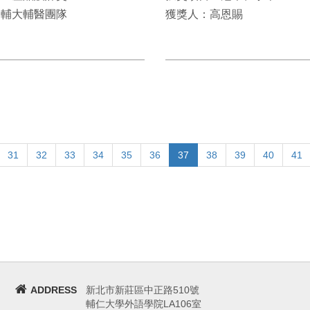
：輔大輔醫團隊
獲獎人：高恩賜
31
32
33
34
35
36
37
38
39
40
41
ADDRESS
新北市新莊區中正路510號
輔仁大學外語學院LA106室