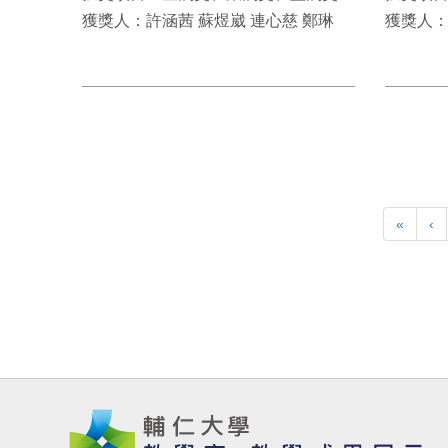
獲獎人：許涵茜 蘇煜崴 連心慈 鄭琳
獲獎人
«
‹