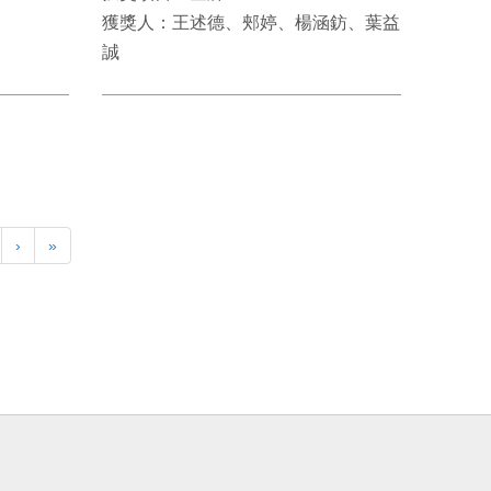
獲獎人：王述德、郟婷、楊涵鈁、葉益
誠
›
»