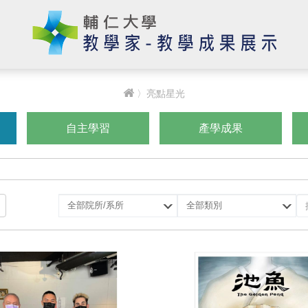
〉亮點星光
自主學習
產學成果
選
選
擇
擇
院
類
所/
別
系
所