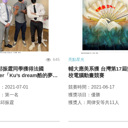
645
亮點星光
邱振霆同學獲得法國
輔大應美系獲 台灣第17
ber「Ku’s dream酷的夢」
校電腦動畫競賽
夢計畫
2021-07-01
競賽時間：2021-06-17
目：第一名
獲獎項目：優勝
：邱振霆
獲獎人：周律安等共11人