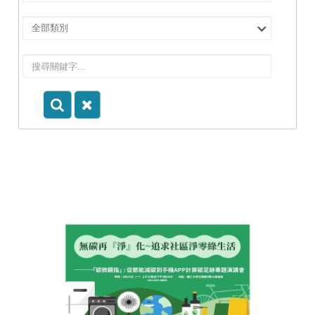
擇
院
選
所/
擇
系
類
所
別