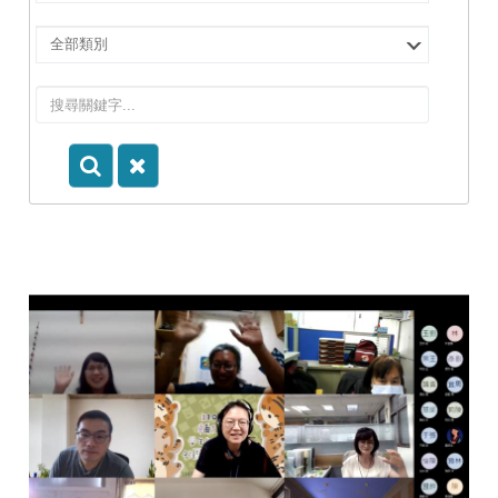
擇
院
選
所/
擇
系
類
所
別