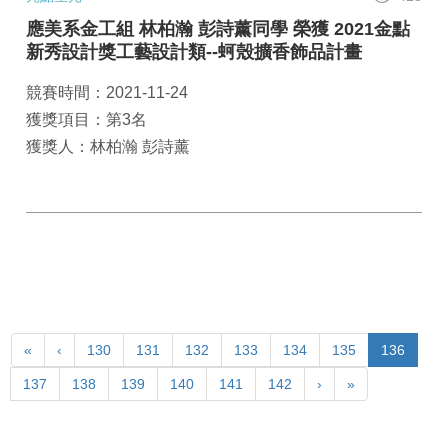
應美系金工組 林柏瀚 彭詩薰同學 榮獲 2021金點
新秀設計獎工藝設計類--蚵殼擴香飾品計畫
競賽時間：2021-11-24
獲獎項目：第3名
獲獎人：林柏瀚 彭詩薰
«
‹
130
131
132
133
134
135
136
137
138
139
140
141
142
›
»