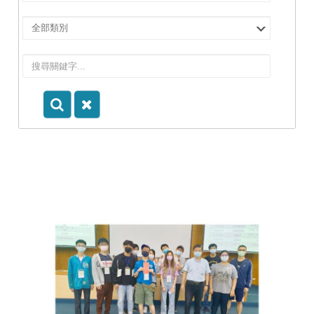
擇
院
選
所/
擇
系
類
所
別