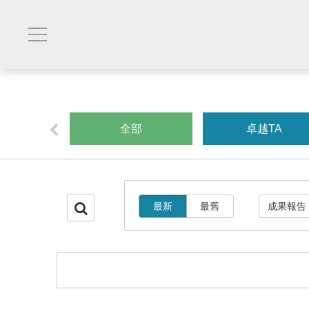
創業
全部
卓越TA
最新
最舊
成果報告