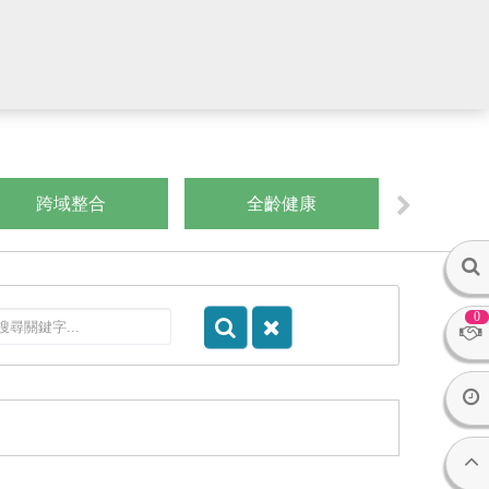
跨域整合
全齡健康
數
0