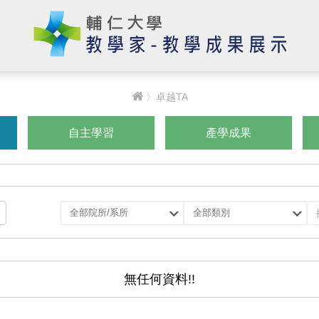
〉卓越TA
自主學習
產學成果
選
選
擇
擇
院
類
所/
別
系
無任何資料!!
所