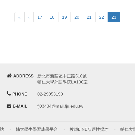
«
‹
17
18
19
20
21
22
23
ADDRESS
新北市新莊區中正路510號
輔仁大學外語學院LA106室
PHONE
02-29053190
E-MAIL
fj03434@mail.fju.edu.tw
站
-
輔大學生學習成果平台
-
教師LINE@適性揚才
-
輔仁大