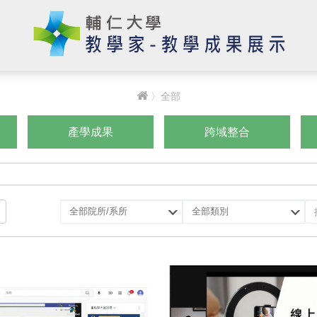
〉全部
產學成果
跨域整合
選
選
擇
擇
院
類
所/
別
系
所