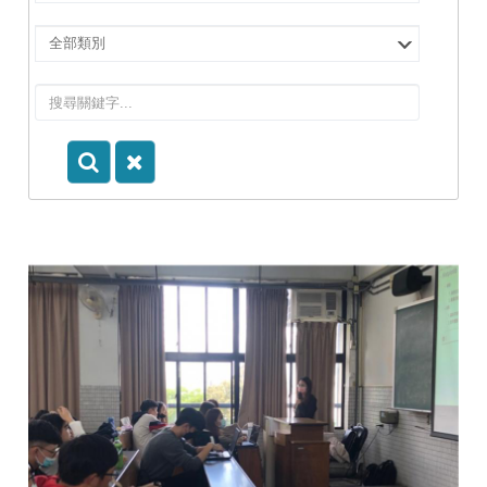
擇
院
選
所/
擇
系
類
所
別