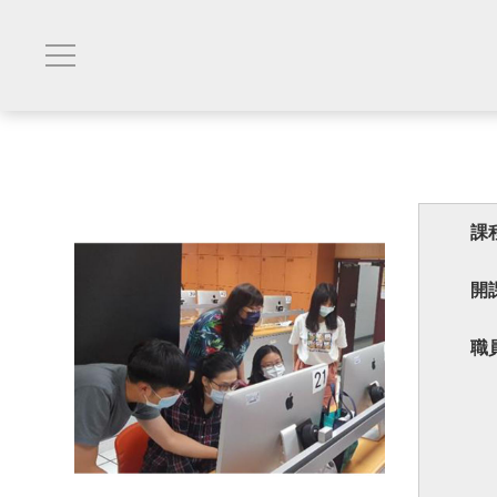
課
開
職