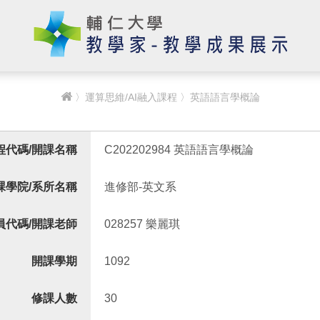
〉
運算思維/AI融入課程
〉英語語言學概論
程代碼/開課名稱
C202202984 英語語言學概論
課學院/系所名稱
進修部-英文系
員代碼/開課老師
028257 樂麗琪
開課學期
1092
修課人數
30