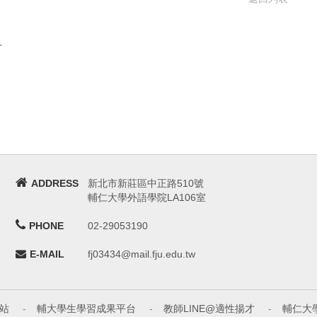
言
ADDRESS
新北市新莊區中正路510號
輔仁大學外語學院LA106室
PHONE
02-29053190
E-MAIL
fj03434@mail.fju.edu.tw
站
-
輔大學生學習成果平台
-
教師LINE@適性揚才
-
輔仁大