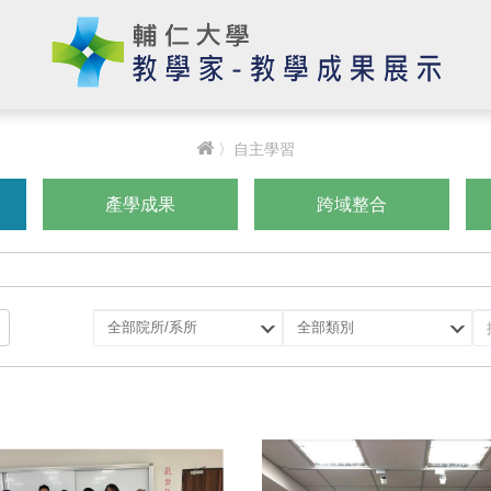
〉自主學習
產學成果
跨域整合
選
選
擇
擇
院
類
所/
別
系
所