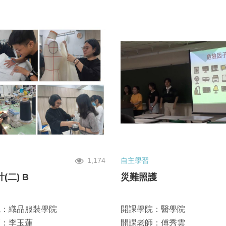
1,174
自主學習
(二) B
災難照護
院：織品服裝學院
開課學院：醫學院
師：李玉蓮
開課老師：傅秀雲