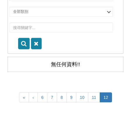
擇
院
選
所/
擇
系
類
所
別
無任何資料!!
«
‹
6
7
8
9
10
11
12