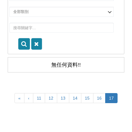
擇
院
選
所/
擇
系
類
所
別
無任何資料!!
«
‹
11
12
13
14
15
16
17